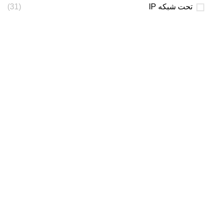
تحت شبکه IP
(31)
دوربین های مداربسته
دوربین هایHD
دوربین تحت شبکه
ضبط کننده DVR
ضبط کننده NVR
برند ها
هایک ویژن
داهوا
یوگالینک
هایلوک
اطلاعات هایک مارکت