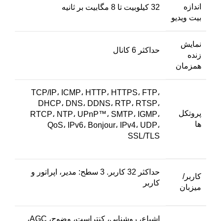
اندازه
32 کیلوبیت تا 8 مگابیت بر ثانیه
بیت ویدیو
نمایش
حداکثر 6 کانال
زنده
همزمان
TCP/IP، ICMP، HTTP، HTTPS، FTP،
DHCP، DNS، DDNS، RTP، RTSP،
پروتکل
RTCP، NTP، UPnP™، SMTP، IGMP،
ها
QoS، IPv6، Bonjour، IPv4، UDP،
SSL/TLS
حداکثر 32 کاربر. 3 سطح: مدیر، اپراتور و
کاربر/
کاربر
میزبان
اشباع، روشنایی، کنتراست، وضوح، AGC،