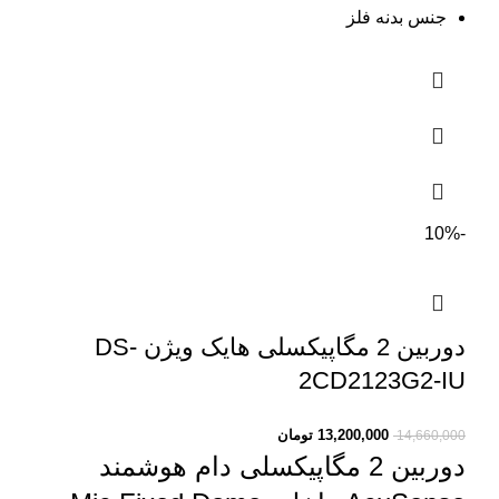
جنس بدنه فلز
-10%
دوربین 2 مگاپیکسلی هایک ویژن DS-
2CD2123G2-IU
13,200,000
تومان
14,660,000
دوربین 2 مگاپیکسلی دام هوشمند