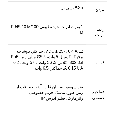
≥ 52 دسی بل
SNR
1 پورت اترنت خود تطبیقی ​​RJ45 10 M/100
رابط
M
اترنت
12 VDC ± 25٪، 0.4 A، حداکثر. دوشاخه
برق کواکسیال 5 وات، Ø5.5 میلی متر PoE:
قدرت
802.3af، کلاس 3، 36 ولت تا 57 ولت، 0.2
A تا 0.15 A، حداکثر. 6.5 وات
ضد سوسو، ضربان قلب، آینه، حفاظت از
عملکرد
رمز عبور، ماسک حریم خصوصی،
عمومی
واترمارک، فیلتر آدرس IP