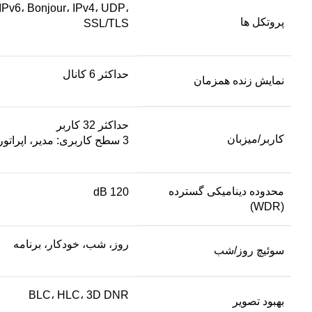
6، Bonjour، IPv4، UDP،
پروتکل ها
SSL/TLS
حداکثر 6 کانال
نمایش زنده همزمان
حداکثر 32 کاربر
کاربر/میزبان
3 سطح کاربری: مدیر، اپراتور و کاربر
محدوده دینامیکی گسترده
120 dB
(WDR)
روز، شب، خودکار، برنامه
سوئیچ روز/شب
BLC، HLC، 3D DNR
بهبود تصویر