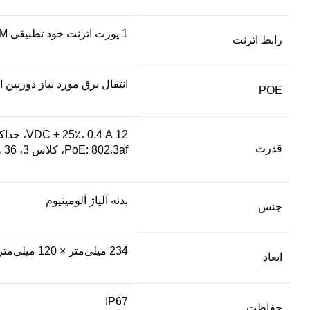
1 پورت اترنت خود تطبیقی ​​RJ45 10 M/100 M
رابط اترنت
انتقال برق مورد نیاز دوربین
POE
12 VDC ± 25٪، 0.4 A، حداکثر. دوشاخه برق کواکسیال 5 وات، Ø5.5 میلی متر،
قدرت
PoE: 802.3af، کلاس 3، 36 ولت تا 57 ولت، 0.2 A تا 0.15 A، حداکثر. 6.5 وات
بدنه آلیاژ آلومینیوم
جنس
234 میلی‌متر × 120 میلی‌متر × 117 میلی‌متر (9.2 × 4.7 اینچ × 4.6 اینچ)
ابعاد
IP67
حفاظت