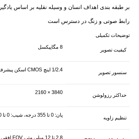
بر طبقه بندی اهداف انسان و وسیله نقلیه بر اساس یادگی
رابط صوتی و زنگ در دسترس است
توضیحات تکمیلی
8 مگاپیکسل
کیفیت تصویر
1/2.4 اینچ CMOS اسکن پیشرفته
سنسور تصویر
3840 × 2160
حداکثر رزولوشن
پان: 0 تا 355 درجه، شیب: 0 تا 90 درجه، چرخش: 0 درجه تا 360 درجه
تنظیم زاویه
2.8 تا 12 میلی متر، FOV افقی 108 درجه تا 46 درجه، FOV عمودی 58 درجه تا 26 درجه، FOV مورب 127.4 درجه تا 52 درجه