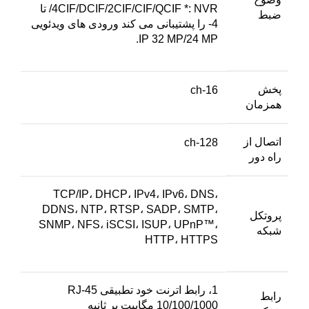
/4CIF/DCIF/2CIF/CIF/QCIF *: NVR تا
ضبط
4- را پشتیبانی می کند ورودی های ویدئویی
IP 32 MP/24 MP.
پخش
16-ch
همزمان
اتصال از
128-ch
راه دور
TCP/IP، DHCP، IPv4، IPv6، DNS،
DDNS، NTP، RTSP، SADP، SMTP،
پروتکل
SNMP، NFS، iSCSI، ISUP، UPnP™،
شبکه
HTTP، HTTPS
1، رابط اترنت خود تطبیقی ​​RJ-45
رابط
10/100/1000 مگابیت بر ثانیه