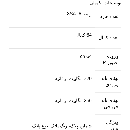
توضیحات تکمیلی
رابط 8SATA
تعداد هارد
64 کانال
تعداد کانال
ورودی
64-ch
تصویر IP
پهنای باند
320 مگابیت بر ثانیه
ورودی
پهنای باند
256 مگابیت بر ثانیه
خروجی
ویژگی
شماره پلاک، رنگ پلاک، نوع پلاک
های