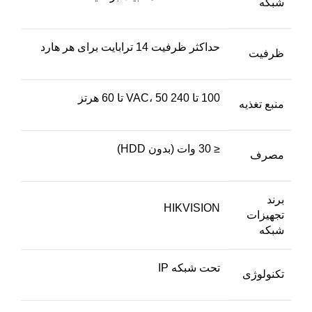
شبکه
حداکثر ظرفیت 14 ترابایت برای هر هارد
ظرفیت
100 تا 240 VAC، 50 تا 60 هرتز
منبع تغذیه
≤ 30 وات (بدون HDD)
مصرف
برند
HIKVISION
تجهیزات
شبکه
تحت شبکه IP
تکنولوژی