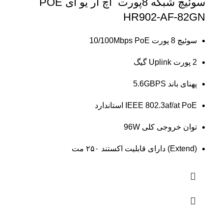
سوئیچ شبکه 8پورت اچ ار یو ای POE
HR902-AF-82GN
سوئیچ 8 پورت 10/100Mbps PoE
2 پورت Uplink گیگ
پهنای باند 5.6GBPS
IEEE 802.3af/at PoE استاندارد
توان خروجی کلی 96W
(Extend) دارای قابلیت اکستند ۲۵۰ مت