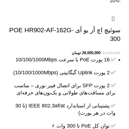
-10%
سوئیچ اچ آر یو آی POE HR902-AF-162G-
300
28,000,000
تومان
31,200,000
✅ 16 پورت PoE با سرعت 10/100/1000Mbps
✅ 2 پورت Uplink گیگابیتی (10/100/1000Mbps)
✅ 2 پورت SFP برای اتصال فیبر نوری – مناسب
برای مسافت‌های طولانی و بک‌بون‌های حرفه‌ای
✅ پشتیبانی از استاندارد IEEE 802.3af/at (تا 30
وات در هر پورت)
✅ توان کل PoE تا 300 وات ⚡