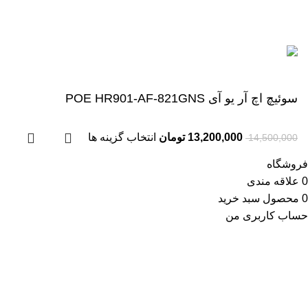
تمام حقوق برای
شرکت ارتباط افزار آویژه (هایک مارکت)
محفوظ است.
سوئیچ اچ آر یو آی POE HR901-AF-821GNS
13,200,000
تومان
انتخاب گزینه ها
14,500,000
فروشگاه
0
علاقه مندی
0
محصول
سبد خرید
حساب کاربری من