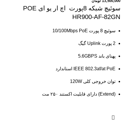
13,500,000
تومان
سوئیچ شبکه 8پورت اچ ار یو ای POE
HR900-AF-82GN
سوئیچ 8 پورت 10/100Mbps PoE
2 پورت Uplink گیگ
پهنای باند 5.6GBPS
IEEE 802.3af/at PoE استاندارد
توان خروجی کلی 120W
(Extend) دارای قابلیت اکستند ۲۵۰ مت