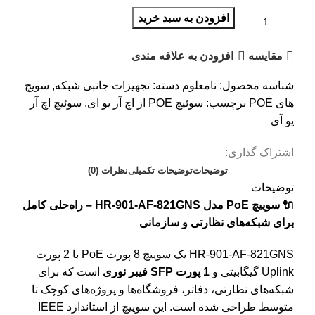
افزودن به سبد خرید
مقایسه
افزودن به علاقه مندی
شناسه محصول:
نامعلوم
دسته:
تجهیزات جانبی شبکه
,
سویچ
های POE
برچسب:
سوئیچ POE از اچ آر یو ای
,
سوئیچ اچ آر
یو آی
اشتراک گذاری:
توضیحات
توضیحات تکمیلی
نظرات (0)
توضیحات
🔌 سوییچ PoE مدل HR-901-AF-821GNS – راه‌حلی کامل
برای شبکه‌های نظارتی و سازمانی
HR-901-AF-821GNS یک سوییچ 8 پورت PoE با 2 پورت
Uplink گیگابیتی و
1 پورت SFP فیبر نوری
است که برای
شبکه‌های نظارتی، دفاتر، فروشگاه‌ها و پروژه‌های کوچک تا
متوسط طراحی شده است. این سوییچ از استاندارد IEEE