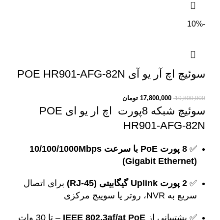
-10%
سوئیچ اچ آر یو آی POE HR901-AFG-82N
17,800,000
تومان
19,800,000
سوئیچ شبکه 8پورت اچ ار یو ای POE
HR901-AFG-82N
✅
8 پورت PoE با سرعت 10/100/1000Mbps
(Gigabit Ethernet)
✅
2 پورت Uplink گیگابیتی (RJ-45)
برای اتصال
سریع به NVR، روتر یا سوییچ مرکزی
✅ پشتیبانی از
IEEE 802.3af/at PoE
– تا 30 وات