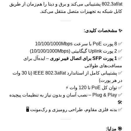
802.3af/at پشتیبانی می‌کند و برق و دیتا را هم‌زمان از طریق
کابل شبکه به تجهیزات متصل منتقل می‌کند.
✨ مشخصات کلیدی:
✅ 8 پورت PoE با سرعت 10/100/1000Mbps
✅ 2 پورت Uplink گیگابیتی (10/100/1000Mbps)
✅
1 پورت SFP برای اتصال فیبر نوری
– ایده‌آل برای
مسافت‌های طولانی
✅ پشتیبانی کامل از استاندارد IEEE 802.3af/at (تا 30 وات
در هر پورت)
✅ توان کل PoE تا 120 وات ⚡
✅ Plug & Play – نصب آسان و بدون نیاز به تنظیمات پیچیده
🛠️
✅ بدنه فلزی مقاوم، طراحی رومیزی و رک‌مونت 🖥️
🎯 مزایا: