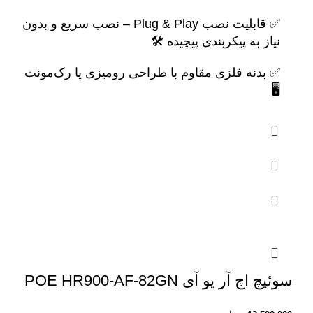
✅ قابلیت نصب Plug & Play – نصب سریع و بدون
نیاز به پیکربندی پیچیده 🛠️
✅ بدنه فلزی مقاوم با طراحی رومیزی یا رک‌مونت
🖥️
سوئیچ اچ آر یو آی POE HR900-AF-82GN