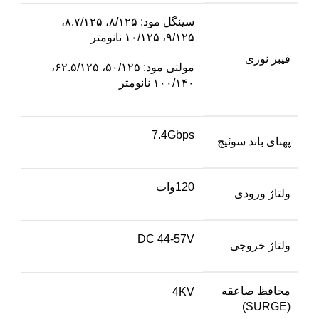
سینگل مود: ۸/۱۲۵، ۸.۷/۱۲۵،
۹/۱۲۵، ۱۰/۱۲۵ نانومتر
فیبر نوری
مولتی مود: ۵۰/۱۲۵، ۶۲.۵/۱۲۵،
۱۰۰/۱۴۰ نانومتر
7.4Gbps
پهنای باند سوئیچ
120وات
ولتاژ ورودی
DC 44-57V
ولتاژ خروجی
محافظ صاعقه
4KV
(SURGE)