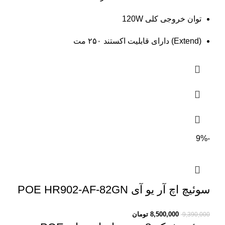
توان خروجی کلی 120W
(Extend) دارای قابلیت اکستند ۲۵۰ مت
-9%
سوئیچ اچ آر یو آی POE HR902-AF-82GN
8,500,000
تومان
9,390,000