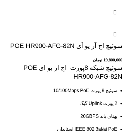
سوئیچ اچ آر یو آی POE HR900-AFG-82N
19,800,000
تومان
سوئیچ شبکه 8پورت اچ ار یو ای POE
HR900-AFG-82N
سوئیچ 8 پورت 10/100Mbps PoE
2 پورت Uplink گیگ
پهنای باند 20GBPS
IEEE 802.3af/at PoE استاندارد