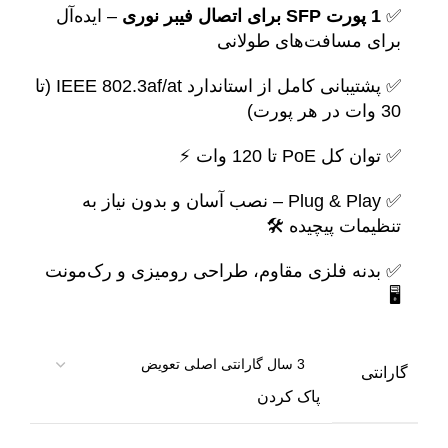
✅
1 پورت SFP برای اتصال فیبر نوری
– ایده‌آل
برای مسافت‌های طولانی
✅ پشتیبانی کامل از استاندارد IEEE 802.3af/at (تا
30 وات در هر پورت)
✅ توان کل PoE تا 120 وات ⚡
✅ Plug & Play – نصب آسان و بدون نیاز به
تنظیمات پیچیده 🛠️
✅ بدنه فلزی مقاوم، طراحی رومیزی و رک‌مونت
🖥️
گارانتی
پاک کردن