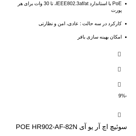
PoE با استاندارد IEEE802.3af/at، تا 30 وات برای هر
پورت
کارکرد در سه حالت : عادی، امن و نظارتی
امکان بهینه سازی بافر
-9%
سوئیچ اچ آر یو آی POE HR902-AF-82N