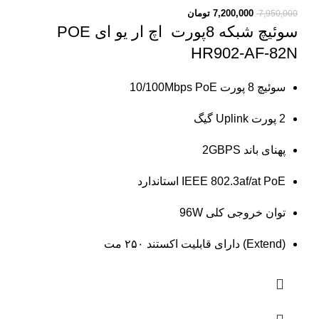
7,200,000
تومان
7,950,000
سوئیچ شبکه 8پورت اچ ار یو ای POE
HR902-AF-82N
سوئیچ 8 پورت 10/100Mbps PoE
2 پورت Uplink گیگ
پهنای باند 2GBPS
IEEE 802.3af/at PoE استاندارد
توان خروجی کلی 96W
(Extend) دارای قابلیت اکستند ۲۵۰ مت