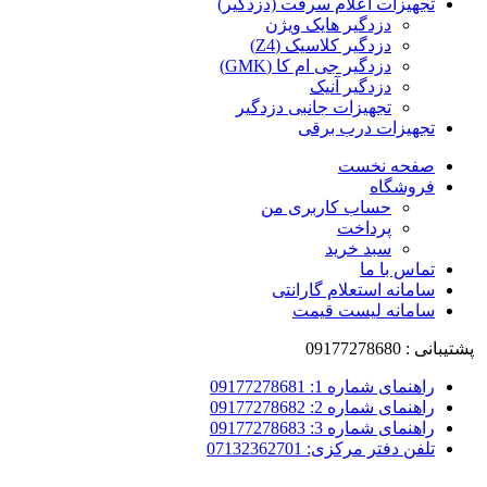
تجهیزات اعلام سرقت (دزدگیر)
دزدگیر هایک ویژن
دزدگیر کلاسیک (Z4)
دزدگیر جی ام کا (GMK)
دزدگیر آنیک
تجهیزات جانبی دزدگیر
تجهیزات درب برقی
صفحه نخست
فروشگاه
حساب کاربری من
پرداخت
سبد خرید
تماس با ما
سامانه استعلام گارانتی
سامانه لیست قیمت
پشتیبانی : 09177278680
راهنمای شماره 1: 09177278681
راهنمای شماره 2: 09177278682
راهنمای شماره 3: 09177278683
تلفن دفتر مرکزی: 07132362701
-9%