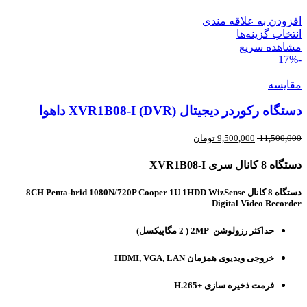
افزودن به علاقه مندی
انتخاب گزینه‌ها
مشاهده سریع
-17%
مقایسه
دستگاه رکوردر دیجیتال (XVR1B08-I (DVR داهوا
11,500,000
9,500,000
تومان
دستگاه 8 کانال سری XVR1B08-I
دستگاه 8 کانال
8CH Penta-brid 1080N/720P Cooper 1U 1HDD WizSense
Digital Video Recorder
حداکثر رزولوشن 2MP ( 2 مگاپیکسل)
خروجی ویدیوی همزمان HDMI, VGA, LAN
فرمت ذخیره سازی +H.265