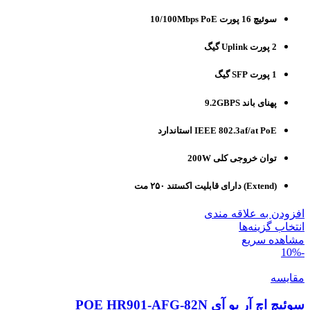
سوئیچ 16 پورت 10/100Mbps PoE
2 پورت Uplink گیگ
1 پورت SFP گیگ
پهنای باند 9.2GBPS
IEEE 802.3af/at PoE استاندارد
توان خروجی کلی 200W
(Extend) دارای قابلیت اکستند ۲۵۰ مت
افزودن به علاقه مندی
انتخاب گزینه‌ها
مشاهده سریع
-10%
مقایسه
سوئیچ اچ آر یو آی POE HR901-AFG-82N