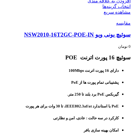
افزودن به علاقه مندی
انتخاب گزینه‌ها
مشاهده سریع
مقایسه
سوئیچ یونی ویو NSW2010-16T2GC-POE-IN
0
تومان
سوئیچ 16 پورت اترنت
POE
دارای 16 پورت اترنت 100Mbps
پشتیبانی تمام پورت ها از PoE
گیربکس PoE برد بلند تا 250 متر.
PoE با استاندارد IEEE802.3af/at، تا 30 وات برای هر پورت
کارکرد در سه حالت : عادی، امن و نظارتی
امکان بهینه سازی بافر