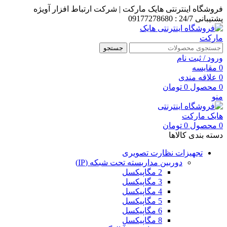
فروشگاه اینترنتی هایک مارکت | شرکت ارتباط افزار آویژه​
پشتیبانی 24/7 : 09177278680
جستجو
ورود / ثبت نام
0
مقایسه
0
علاقه مندی
0
محصول
0
تومان
منو
0
محصول
0
تومان
دسته بندی کالاها
تجهیزات نظارت تصویری
دوربین مداربسته تحت شبکه (IP)
2 مگاپیکسل
3 مگاپیکسل
4 مگاپیکسل
5 مگاپیکسل
6 مگاپیکسل
8 مگاپیکسل