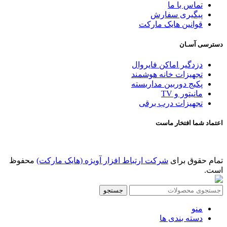
تماس با ما
پیگیری سفارش
قوانین هایک مارکت
دسترسی آسـان
دزدگیر اماکن فایروال
تجهیزات خانه هوشمند
پکیج دوربین مداربسته
مانیتور و TV
تجهیزات درب برقی
اعتماد شما افتخار ماست
تمام حقوق برای
شرکت ارتباط افزار آویژه (هایک مارکت)
محفوظ
است.
جستجو
منو
دسته بندی ها