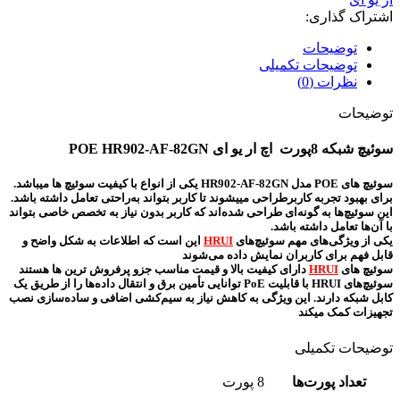
اشتراک گذاری:
توضیحات
توضیحات تکمیلی
نظرات (0)
توضیحات
سوئیچ شبکه 8پورت اچ ار یو ای POE HR902-AF-82GN
سوئیچ های POE مدل HR902-AF-82GN یکی از انواع با کیفیت سوئیچ ها میباشد.
برای بهبود تجربه کاربرطراحی مییشوند تا کاربر بتواند به‌راحتی تعامل داشته باشد.
این سوئیچ‌ها به گونه‌ای طراحی شده‌اند که کاربر بدون نیاز به تخصص خاصی بتواند
با آن‌ها تعامل داشته باشد.
یکی از ویژگی‌های مهم سوئیچ‌های
HRUI
این است که اطلاعات به شکل واضح و
قابل فهم برای کاربران نمایش داده می‌شوند
سوئیچ های
HRUI
دارای کیفیت بالا و قیمت مناسب جزو پرفروش ترین ها هستند
سوئیچ‌های HRUI با قابلیت PoE توانایی تأمین برق و انتقال داده‌ها را از طریق یک
کابل شبکه دارند. این ویژگی به کاهش نیاز به سیم‌کشی اضافی و ساده‌سازی نصب
تجهیزات کمک میکند
توضیحات تکمیلی
تعداد پورت‌ها
8 پورت