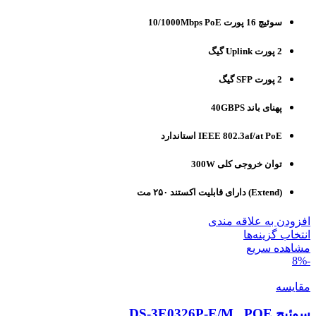
سوئیچ 16 پورت 10/1000Mbps PoE
2 پورت Uplink گیگ
2 پورت SFP گیگ
پهنای باند 40GBPS
IEEE 802.3af/at PoE استاندارد
توان خروجی کلی 300W
(Extend) دارای قابلیت اکستند ۲۵۰ مت
افزودن به علاقه مندی
انتخاب گزینه‌ها
مشاهده سریع
-8%
مقایسه
سوئیچ DS-3E0326P-E/M . POE