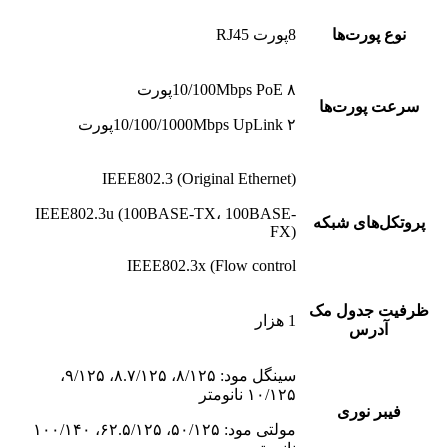
نوع پورت‌ها
8پورت RJ45
10/100Mbps PoE ۸پورت
سرعت پورت‌ها
10/100/1000Mbps UpLink ۲پورت
IEEE802.3 (Original Ethernet)
IEEE802.3u (100BASE-TX، 100BASE-
پروتکل‌های شبکه
FX)
IEEE802.3x (Flow control
ظرفیت جدول مک
1 هزار
آدرس
سینگل مود: ۸/۱۲۵، ۸.۷/۱۲۵، ۹/۱۲۵،
۱۰/۱۲۵ نانومتر
فیبر نوری
مولتی مود: ۵۰/۱۲۵، ۶۲.۵/۱۲۵، ۱۰۰/۱۴۰