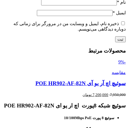
نام
*
ایمیل
*
ذخیره نام، ایمیل و وبسایت من در مرورگر برای زمانی که
دوباره دیدگاهی می‌نویسم.
محصولات مرتبط
-9%
مقایسه
سوئیچ اچ آر یو آی POE HR902-AF-82N
7,950,000
7,200,000
تومان
سوئیچ شبکه 8پورت اچ ار یو ای POE HR902-AF-82N
سوئیچ 8 پورت 10/100Mbps PoE