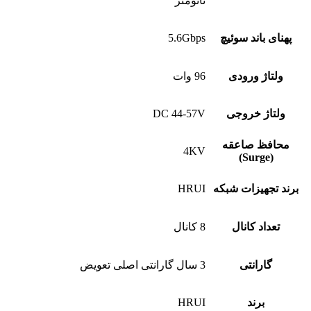
نانومتر
پهنای باند سوئیچ
5.6Gbps
ولتاژ ورودی
96 وات
ولتاژ خروجی
DC 44-57V
محافظ صاعقه
4KV
(Surge)
برند تجهیزات شبکه
HRUI
تعداد کانال
8 کانال
گارانتی
3 سال گارانتی اصلی تعویض
برند
HRUI