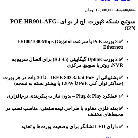
19,800,000
17,800,000
تومان
سوئیچ شبکه 8پورت اچ ار یو ای POE HR901-AFG-
82N
✅
8 پورت PoE با سرعت 10/100/1000Mbps (Gigabit
Ethernet)
✅
2 پورت Uplink گیگابیتی (RJ-45)
برای اتصال سریع به
NVR، روتر یا سوییچ مرکزی
✅ پشتیبانی از
IEEE 802.3af/at PoE
– تا 30 وات در هر پورت
(حداکثر توان کلی PoE تا 120W یا بیشتر بسته به نسخه)
✅ عملکرد
Plug & Play
– بدون نیاز به پیکربندی نرم‌افزاری
✅ بدنه فلزی مقاوم با طراحی نیمه‌صنعتی، مناسب نصب در
محیط‌های مختلف
✅ دارای LED نشانگر برای وضعیت پورت‌ها و تغذیه