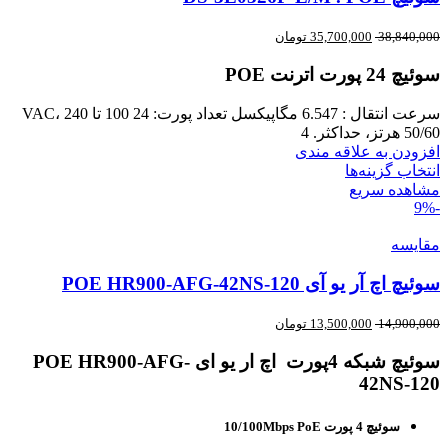
38,840,000
35,700,000
تومان
سوئیچ 24 پورت اترنت POE
سرعت انتقال : 6.547
مگاپیکسل
تعداد پورت: 24
100 تا 240 VAC،
50/60 هرتز، حداکثر. 4
افزودن به علاقه مندی
انتخاب گزینه‌ها
مشاهده سریع
-9%
مقایسه
سوئیچ اچ آر یو آی POE HR900-AFG-42NS-120
14,900,000
13,500,000
تومان
سوئیچ شبکه 4پورت اچ ار یو ای POE HR900-AFG-
42NS-120
سوئیچ 4 پورت 10/100Mbps PoE