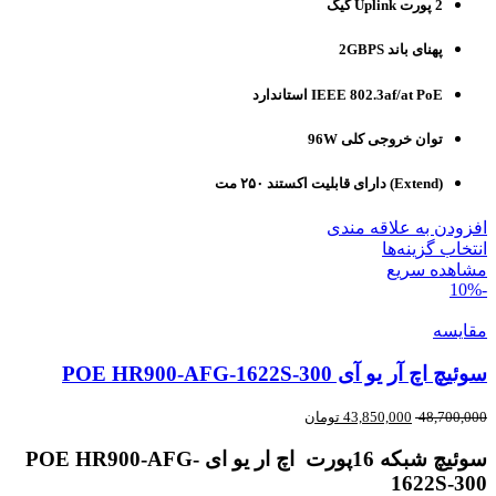
2 پورت Uplink گیگ
پهنای باند 2GBPS
IEEE 802.3af/at PoE استاندارد
توان خروجی کلی 96W
(Extend) دارای قابلیت اکستند ۲۵۰ مت
افزودن به علاقه مندی
انتخاب گزینه‌ها
مشاهده سریع
-10%
مقایسه
سوئیچ اچ آر یو آی POE HR900-AFG-1622S-300
48,700,000
43,850,000
تومان
سوئیچ شبکه 16پورت اچ ار یو ای POE HR900-AFG-
1622S-300