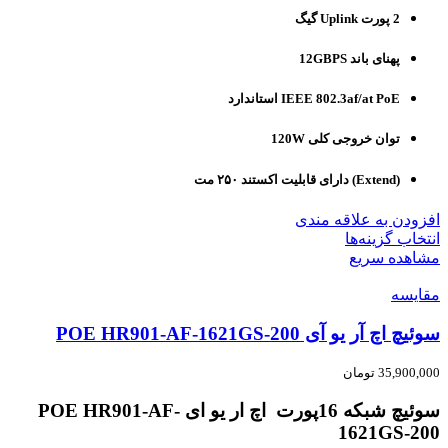
2 پورت Uplink گیگ
پهنای باند 12GBPS
IEEE 802.3af/at PoE استاندارد
توان خروجی کلی 120W
(Extend) دارای قابلیت اکستند ۲۵۰ مت
افزودن به علاقه مندی
انتخاب گزینه‌ها
مشاهده سریع
مقایسه
سوئیچ اچ آر یو آی POE HR901-AF-1621GS-200
35,900,000
تومان
سوئیچ شبکه 16پورت اچ ار یو ای POE HR901-AF-
1621GS-200