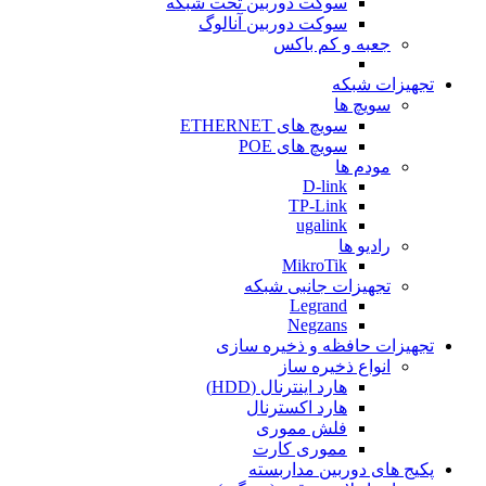
سوکت دوربین تحت شبکه
سوکت دوربین آنالوگ
جعبه و کم باکس
تجهیزات شبکه
سویچ ها
سویچ های ETHERNET
سویچ های POE
مودم ها
D-link
TP-Link
ugalink
رادیو ها
MikroTik
تجهیزات جانبی شبکه
Legrand
Negzans
تجهیزات حافظه و ذخیره سازی
انواع ذخیره ساز
هارد اینترنال (HDD)
هارد اکسترنال
فلش مموری
مموری کارت
پکیج های دوربین مداربسته