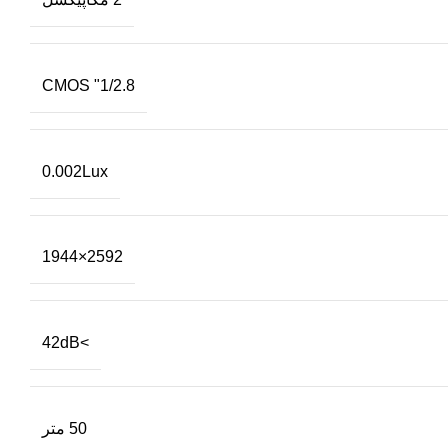
1/2.8" CMOS
0.002Lux
2592×1944
>42dB
50 متر