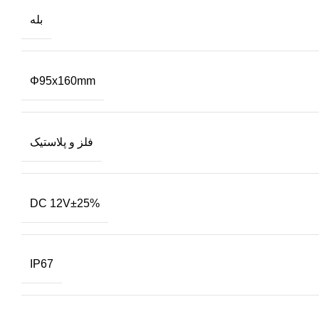
بله
Φ95x160mm
فلز و پلاستیک
DC 12V±25%
IP67