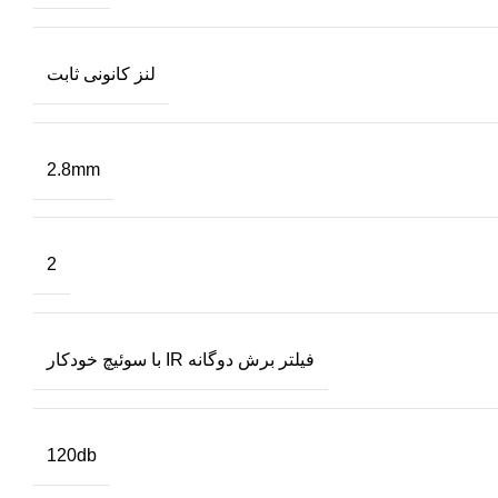
لنز کانونی ثابت
2.8mm
2
فیلتر برش دوگانه IR با سوئیچ خودکار
120db