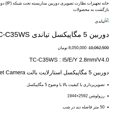
خانه
تجهیزات نظارت تصویری
دوربین مداربسته تحت شبکه (IP)
دوربین 5 مگا
بازگشت به محصولات
دوربین 5 مگاپیکسل تیاندی TC-C35WS
10,062,500
8,050,000
تومان
TC-C35WS : I5/E/Y 2.8mm/V4.0
دوربین 5 مگاپیکسل استارلایت بالت 5MP Starlight IR Bullet Camera
تصویربرداری با کیفیت بالا با وضوح 5 مگاپیکسل
رزولوشن 2592×1944
50 متر فاصله دید در شب