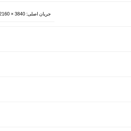
جریان اصلی: 3840 × 2160@(1–20 فریم در ثانیه)/2688×1520@(1–25/30 فریم در ثانیه)