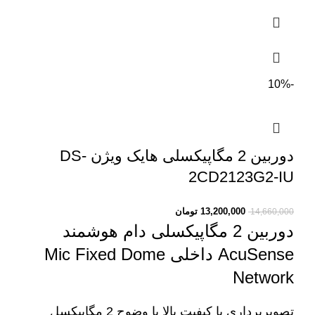
-10%
دوربین 2 مگاپیکسلی هایک ویژن DS-
2CD2123G2-IU
13,200,000
تومان
14,660,000
دوربین 2 مگاپیکسلی دام هوشمند
AcuSense داخلی
Mic Fixed Dome
Network
تصویربرداری با کیفیت بالا با وضوح 2 مگاپیکسل