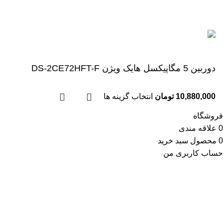
تمام حقوق برای
شرکت ارتباط افزار آویژه (هایک مارکت)
محفوظ است.
دوربین 5 مگاپیکسل هایک ویژن DS-2CE72HFT-F
10,880,000
تومان
انتخاب گزینه ها
فروشگاه
0
علاقه مندی
0
محصول
سبد خرید
حساب کاربری من