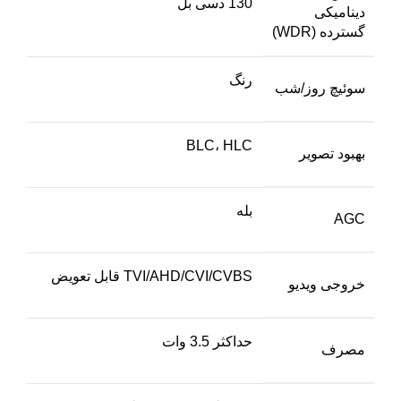
130 دسی بل
دینامیکی
گسترده (WDR)
رنگ
سوئیچ روز/شب
BLC، HLC
بهبود تصویر
بله
AGC
TVI/AHD/CVI/CVBS قابل تعویض
خروجی ویدیو
حداکثر 3.5 وات
مصرف